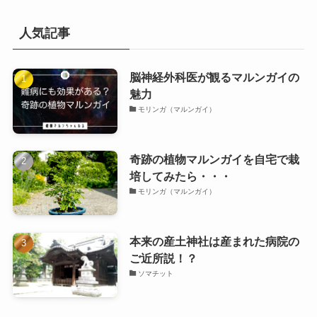
人気記事
脳神経外科医が観るマルンガイの
魅力
モリンガ（マルンガイ）
奇跡の植物マルンガイを自宅で栽
培してみたら・・・
モリンガ（マルンガイ）
本来の産土神社は産まれた病院の
ご近所説！？
ソマチット