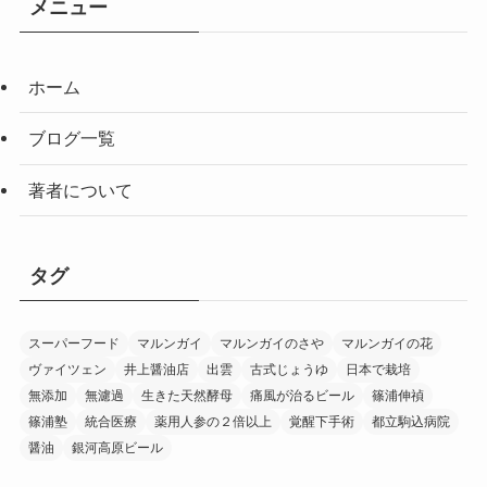
メニュー
ホーム
ブログ一覧
著者について
タグ
スーパーフード
マルンガイ
マルンガイのさや
マルンガイの花
ヴァイツェン
井上醤油店
出雲
古式じょうゆ
日本で栽培
無添加
無濾過
生きた天然酵母
痛風が治るビール
篠浦伸禎
篠浦塾
統合医療
薬用人参の２倍以上
覚醒下手術
都立駒込病院
醤油
銀河高原ビール